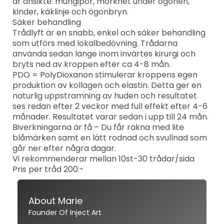
är ansikte: mungipor, mörkhet under ögonen,
kinder, käklinje och ögonbryn.
Säker behandling
Trådlyft är en snabb, enkel och säker behandling
som utförs med lokalbedövning. Trådarna
använda sedan länge inom invärtes kirurgi och
bryts ned av kroppen efter ca 4-8 mån.
PDO = PolyDioxanon stimulerar kroppens egen
produktion av kollagen och elastin. Detta ger en
naturlig uppstramning av huden och resultatet
ses redan efter 2 veckor med full effekt efter 4-6
månader. Resultatet varar sedan i upp till 24 mån.
Biverkningarna är få – Du får räkna med lite
blåmärken samt en lätt rodnad och svullnad som
går ner efter några dagar.
Vi rekommenderar mellan 10st-30 trådar/sida
Pris per tråd 200:-
About Marie
Founder Of Inject Art