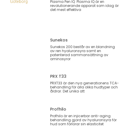
Plasma Pen IQ Plasma IQ är en
revolutionerande apparat som idag är
det mest effektiva
Sunekos
Sunekos 200 består av en blandning
av ren hyaluronsyra samt en
patenterad sammansättning av
aminosyror
PRX T33
PRXT33 är den nya generationens TCA-
behandling för alla olika hudtyper och
åldrar. Det unika att
Profhilo
Profhilo är en injicerbar anti-aging
behandling gjord av hyaluronsyra för
hud som förlorar sin elasticitet